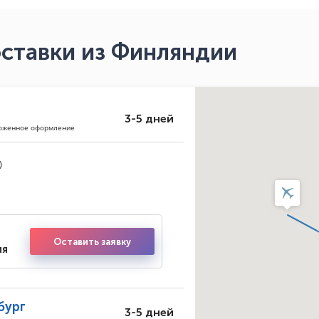
ставки из Финляндии
3-5 дней
моженное оформление
)
Оставить заявку
ия
бург
3-5 дней