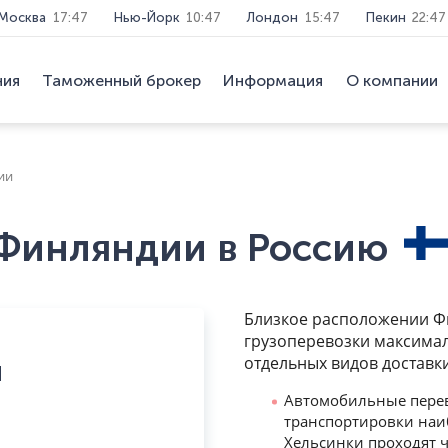
Москва
17:47
Нью-Йорк
10:47
Лондон
15:47
Пекин
22:47
ния
Таможенный брокер
Информация
О компании
ии
 Финляндии в Россию
Близкое расположении Фи
грузоперевозки максима
отдельных видов доставк
и
Автомобильные перев
транспортировки наиб
Хельсинки проходят 