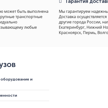
Гарантия достав
ию может быть выполнена
Мы гарантируем надежны
 крупные транспортные
Доставка осуществляется н
видуально
другие города России, на
вязывающему любые
Екатеринбург, Нижний Нов
Красноярск, Пермь, Волг
узов
 оборудование и
ленности