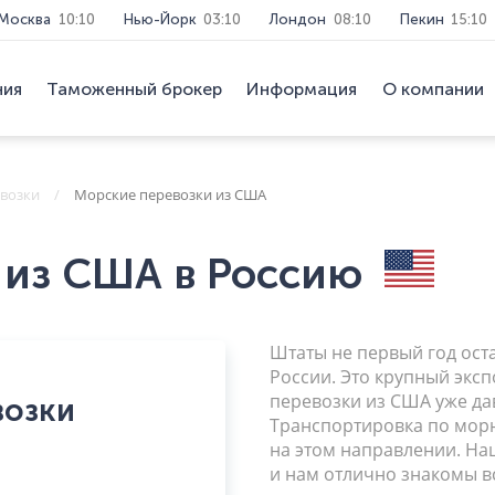
Москва
10:10
Нью-Йорк
03:10
Лондон
08:10
Пекин
15:10
ния
Таможенный брокер
Информация
О компании
возки
Морские перевозки из США
 из США в Россию
Штаты не первый год ос
России. Это крупный экс
перевозки из США уже да
возки
Транспортировка по морю
на этом направлении. Наш
и нам отлично знакомы 