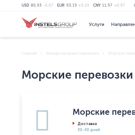
USD
80,93
-0,07
EUR
93,19
+0,19
CNY
11,97
+0,97
Услуги
Направле
Главная
Международные перевозки
Морские пере
Морские перевозки
Морские пере
Доставка
30-40 дней