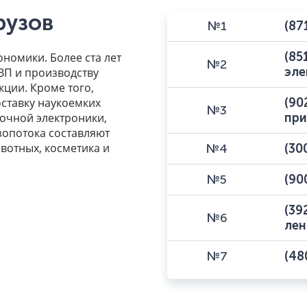
рузов
№1
(87
(85
номики. Более ста лет
№2
эле
ВП и производству
ции. Кроме того,
ставку наукоемких
(90
№3
очной электроники,
при
зопотока составляют
ивотных, косметика и
№4
(30
№5
(90
(39
№6
лен
№7
(48