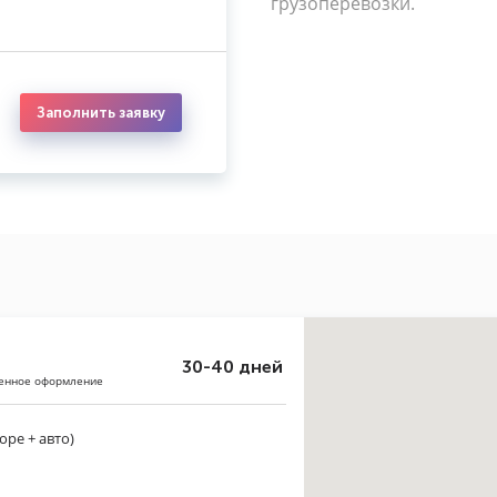
грузоперевозки.
Заполнить заявку
30-40 дней
женное оформление
оре + авто)