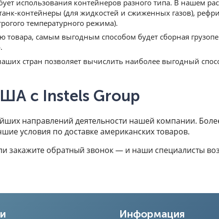
ует использования контейнеров разного типа. В нашем рас
 танк-контейнеры (для жидкостей и сжиженных газов), рефр
трогого температурного режима).
 товара, самым выгодным способом будет сборная грузопере
р.
наших стран позволяет вычислить наиболее выгодный спос
ША с Instels Group
йших направлений деятельности нашей компании. Более
шие условия по доставке американских товаров.
ли закажите обратный звонок — и наши специалисты воз
ги
Информация