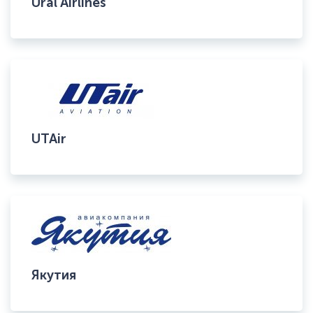
Ural Airlines
UTAir
Якутия