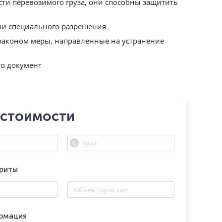
сти перевозимого груза, они способны защитить
чии специального разрешения
законом меры, направленные на устранение
то документ
 стоимости
ариты
рмация