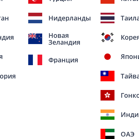
тан
Нидерланды
Таил
Новая
ндия
Коре
Зеландия
я
Япон
Франция
ория
Тайв
Гонк
Инди
ОАЭ