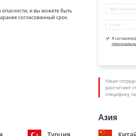
 опасности, и вы можете быть
заранее согласованный срок.
Я согласен(а
персональн
Наши сотрудн
рассчитают с
специфику та
Азия
я
Турция
Кита