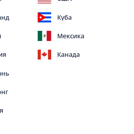
анд
Куба
я
Мексика
ия
Канада
ань
онг
я