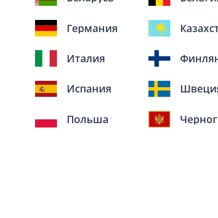
Германия
Казахс
Италия
Финля
Испания
Швеци
Польша
Черног