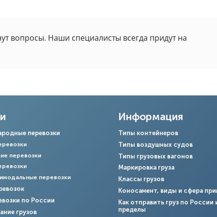
нут вопросы. Наши специалисты всегда придут на
ги
Информация
родные перевозки
Типы контейнеров
еревозки
Типы воздушных судов
ие перевозки
Типы грузовых вагонов
еревозки
Маркировка груза
имодальные перевозки
Классы грузов
ревозок
Коносамент, виды и сфера пр
евозки по России
Как отправить груз по России и
пределы
ание грузов