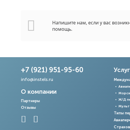
Напишите нам, если у вас возник
помощь.
+7 (921) 951-95-60
Услу
info@instels.ru
Междуна
Авиап
О компании
Морск
Ж/Д п
Партнеры
Мульт
Отзывы
Типы пе
Авиапер
Страхов