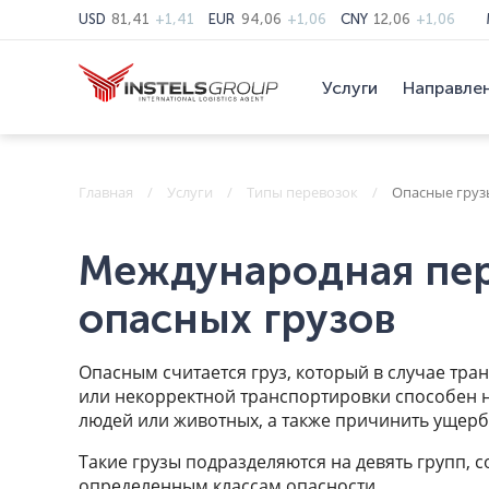
USD
81,41
+1,41
EUR
94,06
+1,06
CNY
12,06
+1,06
Услуги
Направле
Главная
Услуги
Типы перевозок
Опасные груз
Международная пер
опасных грузов
Опасным считается груз, который в случае тр
или некорректной транспортировки способен 
людей или животных, а также причинить ущер
Такие грузы подразделяются на девять групп, 
определенным классам опасности.