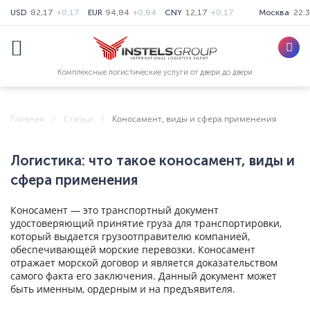
USD
82,17
+0,17
EUR
94,84
+0,84
CNY
12,17
+0,17
Москва
22:
Комплексные логистические услуги от двери до двери
Главная
Статьи
Коносамент, виды и сфера применения
Логистика: что такое коносамент, виды и
сфера применения
Коносамент — это транспортный документ
удостоверяющий принятие груза для транспортировки,
который выдается грузоотправителю компанией,
обеспечивающей морские перевозки. Коносамент
отражает морской договор и является доказательством
самого факта его заключения. Данный документ может
быть именным, ордерным и на предъявителя.