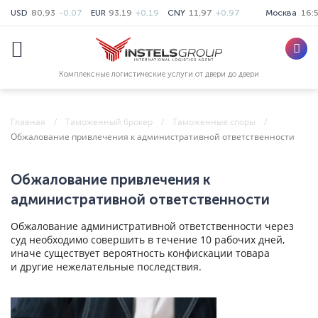
USD
80,93
-0,07
EUR
93,19
+0,19
CNY
11,97
+0,97
Москва
16:
Комплексные логистические услуги от двери до двери
Главная
Таможенный брокер
Таможенные споры
Обжалование привлечения к административной ответственности
Обжалование привлечения к
административной ответственности
Обжалование административной ответственности через
суд необходимо совершить в течение 10 рабочих дней,
иначе существует вероятность конфискации товара
и другие нежелательные последствия.